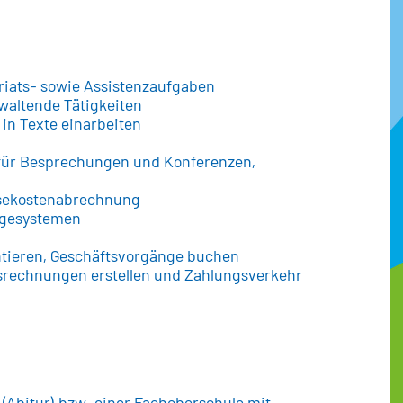
riats- sowie Assistenzaufgaben
altende Tätigkeiten
d in Texte einarbeiten
 für Besprechungen und Konferenzen,
eisekostenabrechnung
agesystemen
tieren, Geschäftsvorgänge buchen
rechnungen erstellen und Zahlungsverkehr
 (Abitur) bzw. einer Fachoberschule mit