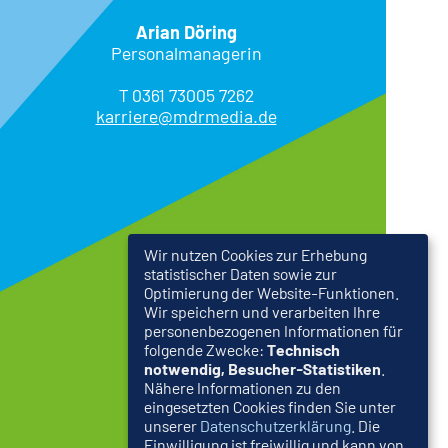
Arian Döring
Personalmanagerin
T 0361 73005 7262
karriere@mdrmedia.de
Wir nutzen Cookies zur Erhebung
statistischer Daten sowie zur
Optimierung der Website-Funktionen.
Wir speichern und verarbeiten Ihre
personenbezogenen Informationen für
folgende Zwecke:
Technisch
notwendig, Besucher-Statistiken
.
Nähere Informationen zu den
eingesetzten Cookies finden Sie unter
unserer
Datenschutzerklärung
. Die
Einwilligung ist freiwillig und kann von