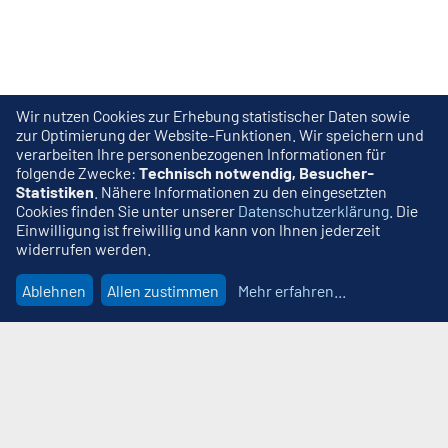
Wir nutzen Cookies zur Erhebung statistischer Daten sowie
zur Optimierung der Website-Funktionen. Wir speichern und
verarbeiten Ihre personenbezogenen Informationen für
folgende Zwecke:
Technisch notwendig, Besucher-
Statistiken
. Nähere Informationen zu den eingesetzten
Cookies finden Sie unter unserer
Datenschutzerklärung
. Die
Einwilligung ist freiwillig und kann von Ihnen jederzeit
widerrufen werden.
Ablehnen
Allen zustimmen
Mehr erfahren
...
Wir beraten Sie gern
MDR Media GmbH
Erich-Kästner-Straße 1b
99094 Erfurt