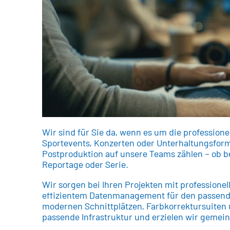
Wir sind für Sie da, wenn es um die professio
Sportevents, Konzerten oder Unterhaltungsform
Postproduktion auf unsere Teams zählen – ob be
Reportage oder Serie.
Wir sorgen bei Ihren Projekten mit professione
effizientem Datenmanagement für den passend
modernen Schnittplätzen, Farbkorrektursuiten 
passende Infrastruktur und erzielen wir gemei