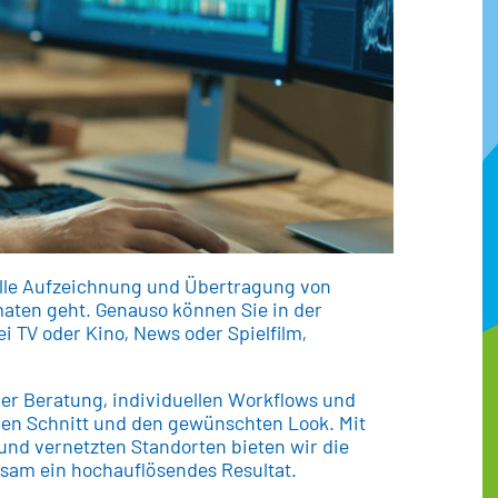
nelle Aufzeichnung und Übertragung von
aten geht. Genauso können Sie in der
i TV oder Kino, News oder Spielfilm,
ller Beratung, individuellen Workflows und
en Schnitt und den gewünschten Look. Mit
und vernetzten Standorten bieten wir die
nsam ein hochauflösendes Resultat.