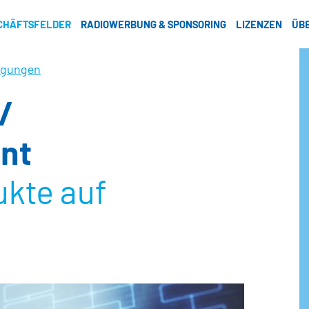
CHÄFTSFELDER
RADIOWERBUNG & SPONSORING
LIZENZEN
ÜB
ligungen
/
nt
kte auf