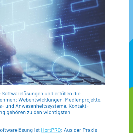
e Softwarelösungen und erfüllen die
nehmen: Webentwicklungen, Medienprojekte,
ts- und Anwesenheitssysteme, Kontakt-
ng gehören zu den wichtigsten
Softwarelösung ist
HortPRO
: Aus der Praxis