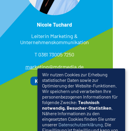
Nicole Tuchard
Leiterin Marketing &
Unternehmenskommunikation
T 0361 73005 7250
marketing@mdrmedia.de
Wir nutzen Cookies zur Erhebung
statistischer Daten sowie zur
Kontaktformular
Optimierung der Website-Funktionen.
Wir speichern und verarbeiten Ihre
personenbezogenen Informationen für
folgende Zwecke:
Technisch
notwendig, Besucher-Statistiken
.
Nähere Informationen zu den
eingesetzten Cookies finden Sie unter
unserer
Datenschutzerklärung
. Die
Einwilligung ist freiwillig und kann von