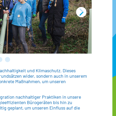
achhaltigkeit und Klimaschutz. Dieses
 Grundsätzen wider, sondern auch in unserem
r konkrete Maßnahmen, um unseren
ration nachhaltiger Praktiken in unsere
ieeffizienten Bürogeräten bis hin zu
ältig geplant, um unseren Einfluss auf die