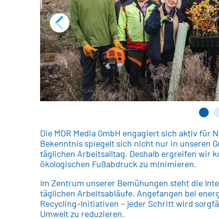
Die MDR Media GmbH engagiert sich aktiv für N
Bekenntnis spiegelt sich nicht nur in unseren
täglichen Arbeitsalltag. Deshalb ergreifen wi
ökologischen Fußabdruck zu minimieren.
Im Zentrum unserer Bemühungen steht die Integ
täglichen Arbeitsabläufe. Angefangen bei energ
Recycling-Initiativen – jeder Schritt wird sorgf
Umwelt zu reduzieren.