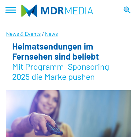
Direkt
zum
Suche
Inhalt
News & Events
/
News
Heimatsendungen im
Fernsehen sind beliebt
Mit Programm-Sponsoring
2025 die Marke pushen