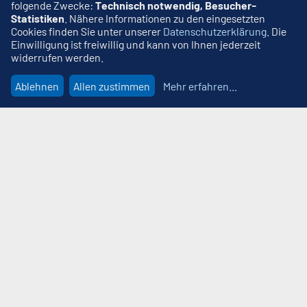
folgende Zwecke:
Technisch notwendig, Besucher-
Statistiken
. Nähere Informationen zu den eingesetzten
Cookies finden Sie unter unserer
Datenschutzerklärung
. Die
Einwilligung ist freiwillig und kann von Ihnen jederzeit
widerrufen werden.
Ablehnen
Allen zustimmen
Mehr erfahren
...
Wir beraten Sie gern
MDR Media GmbH
Erich-Kästner-Straße 1b
99094 Erfurt
T 0361 73005 7200
kontakt@mdrmedia.de
Sie haben Fragen?
Erfolg mit MDR Media
News & Events