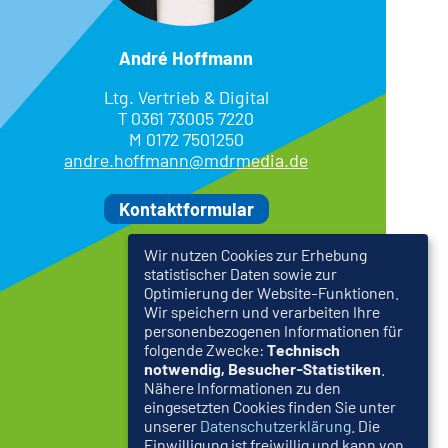
André Hoffmann
Ltg. Vertrieb & Digital
T 0361 73005 7220
M 0172 7501250
andre.hoffmann@mdrmedia.de
Kontaktformular
Wir nutzen Cookies zur Erhebung
statistischer Daten sowie zur
Optimierung der Website-Funktionen.
Wir speichern und verarbeiten Ihre
personenbezogenen Informationen für
folgende Zwecke:
Technisch
notwendig, Besucher-Statistiken
.
Nähere Informationen zu den
eingesetzten Cookies finden Sie unter
unserer
Datenschutzerklärung
. Die
Einwilligung ist freiwillig und kann von