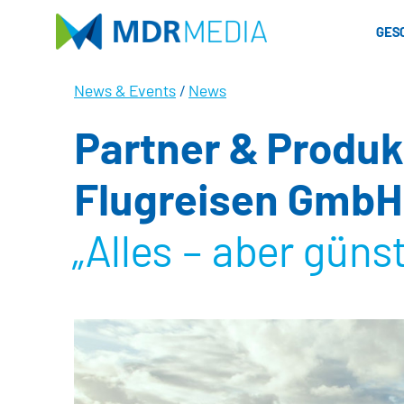
Direkt
zum
GES
Inhalt
News & Events
/
News
Partner & Produkt
Flugreisen GmbH
„Alles – aber günst