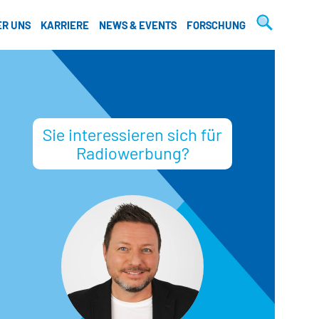
Suche
ER UNS
KARRIERE
NEWS & EVENTS
FORSCHUNG
Sie interessieren sich für
Radiowerbung?