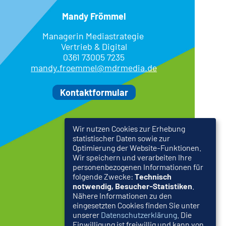
Mandy Frömmel
Managerin Mediastrategie
Vertrieb & Digital
0361 73005 7235
mandy.froemmel@mdrmedia.de
Kontaktformular
Wir nutzen Cookies zur Erhebung
statistischer Daten sowie zur
Optimierung der Website-Funktionen.
Wir speichern und verarbeiten Ihre
personenbezogenen Informationen für
folgende Zwecke:
Technisch
notwendig, Besucher-Statistiken
.
Nähere Informationen zu den
eingesetzten Cookies finden Sie unter
unserer
Datenschutzerklärung
. Die
Einwilligung ist freiwillig und kann von