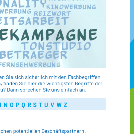
 Sie sich sicherlich mit den Fachbegriffen
 finden Sie hier die wichtigsten Begriffe der
u? Dann sprechen Sie uns einfach an.
M
N
O
P
Q
R
S
T
U
V
W
Z
hen potentiellen Geschäftspartnern.