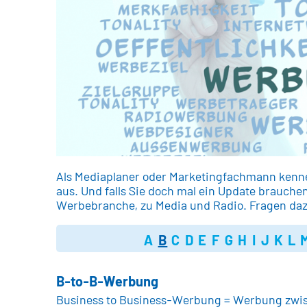
Als Mediaplaner oder Marketingfachmann kennen
aus. Und falls Sie doch mal ein Update brauchen,
Werbebranche, zu Media und Radio. Fragen daz
A
B
C
D
E
F
G
H
I
J
K
L
B-to-B-Werbung
Business to Business-Werbung = Werbung zwisc