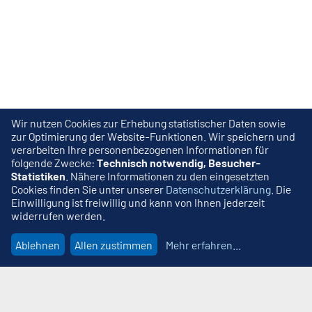
Wir nutzen Cookies zur Erhebung statistischer Daten sowie
zur Optimierung der Website-Funktionen. Wir speichern und
verarbeiten Ihre personenbezogenen Informationen für
folgende Zwecke:
Technisch notwendig, Besucher-
Statistiken
. Nähere Informationen zu den eingesetzten
Cookies finden Sie unter unserer
Datenschutzerklärung
. Die
Einwilligung ist freiwillig und kann von Ihnen jederzeit
widerrufen werden.
Ablehnen
Allen zustimmen
Mehr erfahren
...
Wir beraten Sie gern