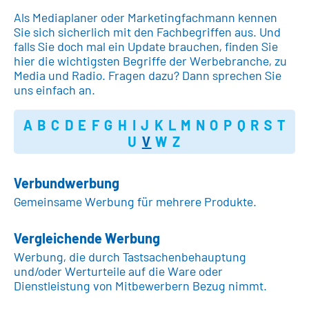
Als Mediaplaner oder Marketingfachmann kennen
Sie sich sicherlich mit den Fachbegriffen aus. Und
falls Sie doch mal ein Update brauchen, finden Sie
hier die wichtigsten Begriffe der Werbebranche, zu
Media und Radio. Fragen dazu? Dann sprechen Sie
uns einfach an.
A
B
C
D
E
F
G
H
I
J
K
L
M
N
O
P
Q
R
S
T
U
V
W
Z
Verbundwerbung
Gemeinsame Werbung für mehrere Produkte.
Vergleichende Werbung
Werbung, die durch Tastsachenbehauptung
und/oder Werturteile auf die Ware oder
Dienstleistung von Mitbewerbern Bezug nimmt.