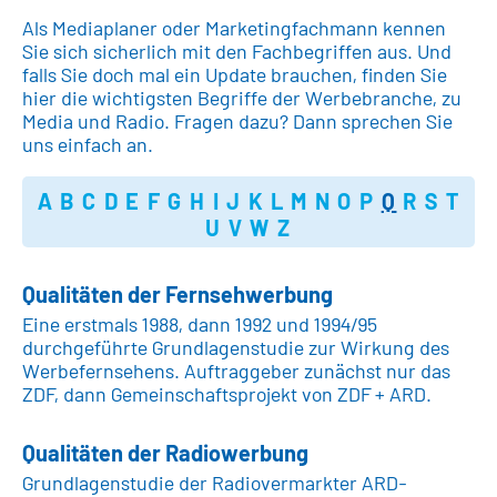
Als Mediaplaner oder Marketingfachmann kennen
Sie sich sicherlich mit den Fachbegriffen aus. Und
falls Sie doch mal ein Update brauchen, finden Sie
hier die wichtigsten Begriffe der Werbebranche, zu
Media und Radio. Fragen dazu? Dann sprechen Sie
uns einfach an.
A
B
C
D
E
F
G
H
I
J
K
L
M
N
O
P
Q
R
S
T
U
V
W
Z
Qualitäten der Fernsehwerbung
Eine erstmals 1988, dann 1992 und 1994/95
durchgeführte Grundlagenstudie zur Wirkung des
Werbefernsehens. Auftraggeber zunächst nur das
ZDF, dann Gemeinschaftsprojekt von ZDF + ARD.
Qualitäten der Radiowerbung
Grundlagenstudie der Radiovermarkter ARD-