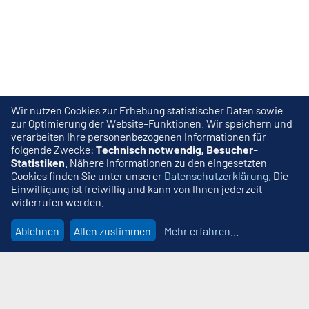
Wir nutzen Cookies zur Erhebung statistischer Daten sowie
zur Optimierung der Website-Funktionen. Wir speichern und
verarbeiten Ihre personenbezogenen Informationen für
folgende Zwecke:
Technisch notwendig, Besucher-
Statistiken
. Nähere Informationen zu den eingesetzten
Cookies finden Sie unter unserer
Datenschutzerklärung
. Die
Einwilligung ist freiwillig und kann von Ihnen jederzeit
widerrufen werden.
Ablehnen
Allen zustimmen
Mehr erfahren
...
Wir beraten Sie gern
MDR Media GmbH