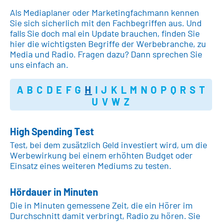
Als Mediaplaner oder Marketingfachmann kennen
Sie sich sicherlich mit den Fachbegriffen aus. Und
falls Sie doch mal ein Update brauchen, finden Sie
hier die wichtigsten Begriffe der Werbebranche, zu
Media und Radio. Fragen dazu? Dann sprechen Sie
uns einfach an.
A
B
C
D
E
F
G
H
I
J
K
L
M
N
O
P
Q
R
S
T
U
V
W
Z
High Spending Test
Test, bei dem zusätzlich Geld investiert wird, um die
Werbewirkung bei einem erhöhten Budget oder
Einsatz eines weiteren Mediums zu testen.
Hördauer in Minuten
Die in Minuten gemessene Zeit, die ein Hörer im
Durchschnitt damit verbringt, Radio zu hören. Sie