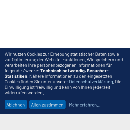
Wir nutzen Cookies zur Erhebung statistischer Daten sowie
zur Optimierung der Website-Funktionen. Wir speichern und
verarbeiten Ihre personenbezogenen Informationen für
folgende Zwecke:
Technisch notwendig, Besucher-
Statistiken
. Nähere Informationen zu den eingesetzten
Cookies finden Sie unter unserer
Datenschutzerklärung
. Die
Einwilligung ist freiwillig und kann von Ihnen jederzeit
widerrufen werden.
Ablehnen
Allen zustimmen
Mehr erfahren
...
Wir beraten Sie gern